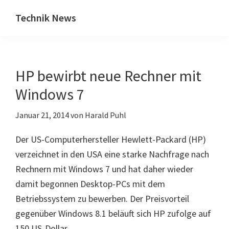
Zum
Zur
Technik News
Inhalt
Seitenspalte
Das
springen
springen
Blog
zu
HP bewirbt neue Rechner mit
IT,
Mobilfunk
Windows 7
&
Januar 21, 2014
von
Harald Puhl
Internet
Der US-Computerhersteller Hewlett-Packard (HP)
verzeichnet in den USA eine starke Nachfrage nach
Rechnern mit Windows 7 und hat daher wieder
damit begonnen Desktop-PCs mit dem
Betriebssystem zu bewerben. Der Preisvorteil
gegenüber Windows 8.1 beläuft sich HP zufolge auf
150 US-Dollar.