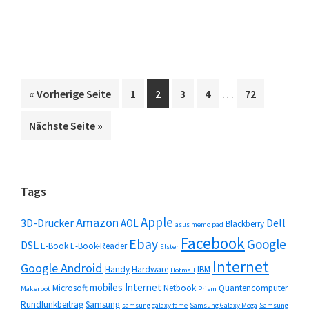
Portale
verbuchen
starkes
Wachstum
Weggelassene
…
aufrufen
Seite
Seite
Seite
Seite
Seite
« Vorherige Seite
1
2
3
4
72
Zwischenseiten
aufrufen
Nächste Seite
»
Seitenspalte
Tags
Apple
Amazon
3D-Drucker
Dell
AOL
Blackberry
asus memo pad
Facebook
Ebay
Google
DSL
E-Book
E-Book-Reader
Elster
Internet
Google Android
Handy
Hardware
IBM
Hotmail
mobiles Internet
Microsoft
Netbook
Quantencomputer
Makerbot
Prism
Rundfunkbeitrag
Samsung
samsung galaxy fame
Samsung Galaxy Mega
Samsung