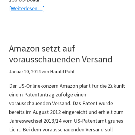
ÜberHP
[Weiterlesen…]
bewirbt
neue
Rechner
mit
Amazon setzt auf
Windows
vorausschauenden Versand
7
Januar 20, 2014
von
Harald Puhl
Der US-Onlinekonzern Amazon plant für die Zukunft
einem Patentantrag zufolge einen
vorausschauenden Versand. Das Patent wurde
bereits im August 2012 eingereicht und erhielt zum
Jahreswechsel 2013/14 vom US-Patentamt grünes
Licht. Bei dem vorausschauenden Versand soll