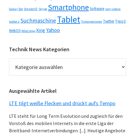
Smartphone
Software
Galaxy Tab
SchülerVZ
Skype
sony xperia
Tablet
Suchmaschine
Twitter
Typo3
tablet z
Tintenpatronen
Yahoo
Xing
WebOS
WhatsApp
Technik News Kategorien
Technik
News
Kategorien
Ausgewählte Artikel
LTE tilgt weiße Flecken und drückt aufs Tempo
LTE steht für Long Term Evolution und zugleich für den
Vorstoß des mobilen Internets in die erste Liga der
Breitband-Internetverbindungen. [...]. Heutige Angebote