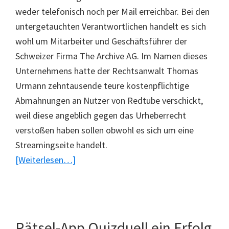
weder telefonisch noch per Mail erreichbar. Bei den
untergetauchten Verantwortlichen handelt es sich
wohl um Mitarbeiter und Geschäftsführer der
Schweizer Firma The Archive AG. Im Namen dieses
Unternehmens hatte der Rechtsanwalt Thomas
Urmann zehntausende teure kostenpflichtige
Abmahnungen an Nutzer von Redtube verschickt,
weil diese angeblich gegen das Urheberrecht
verstoßen haben sollen obwohl es sich um eine
Streamingseite handelt.
ÜberRedtube-
[Weiterlesen…]
Abmahner
tauchen
ab
Rätsel-App Quizduell ein Erfolg