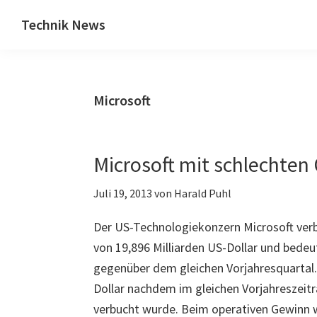
Zum
Zur
Technik News
Inhalt
Seitenspalte
Das
springen
springen
Blog
zu
Microsoft
IT,
Mobilfunk
&
Microsoft mit schlechten
Internet
Juli 19, 2013
von
Harald Puhl
Der US-Technologiekonzern Microsoft verb
von 19,896 Milliarden US-Dollar und bedeu
gegenüber dem gleichen Vorjahresquartal. 
Dollar nachdem im gleichen Vorjahreszeitr
verbucht wurde. Beim operativen Gewinn 