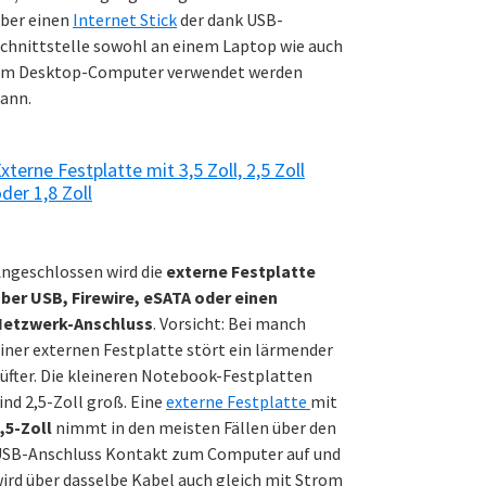
ber einen
Internet Stick
der dank USB-
chnittstelle sowohl an einem Laptop wie auch
m Desktop-Computer verwendet werden
ann.
xterne Festplatte mit 3,5 Zoll, 2,5 Zoll
der 1,8 Zoll
ngeschlossen wird die
externe Festplatte
ber USB, Firewire, eSATA oder einen
Netzwerk-Anschluss
. Vorsicht: Bei manch
iner externen Festplatte stört ein lärmender
üfter. Die kleineren Notebook-Festplatten
ind 2,5-Zoll groß. Eine
externe Festplatte
mit
,5-Zoll
nimmt in den meisten Fällen über den
SB-Anschluss Kontakt zum Computer auf und
ird über dasselbe Kabel auch gleich mit Strom