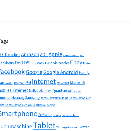
Seitenspalte
Tags
Apple
Amazon
D-Drucker
AOL
asus memo pad
Ebay
Dell
DSL
lackberry
E-Book
E-Book-Reader
Elster
Facebook
Google
Google Android
Handy
Internet
ardware
IBM
Microsoft
Hotmail
Makerbot
obiles Internet
Netbook
Quantencomputer
Prism
undfunkbeitrag
Samsung
samsung galaxy fame
Samsung Galaxy
ega
Samsung Galaxy Tab
SchülerVZ
Skype
Smartphone
Software
sony xperia tablet z
Tablet
Suchmaschine
Twitter
Tintenpatronen