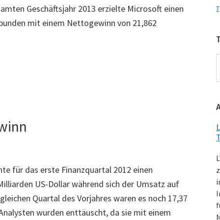
samten Geschäftsjahr 2013 erzielte Microsoft einen
T
erbunden mit einem Nettogewinn von 21,862
T
K
ewinn
L
L
te für das erste Finanzquartal 2012 einen
z
i
illiarden US-Dollar während sich der Umsatz auf
I
 gleichen Quartal des Vorjahres waren es noch 17,37
f
 Analysten wurden enttäuscht, da sie mit einem
M