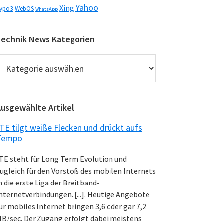
Yahoo
Xing
ypo3
WebOS
WhatsApp
Technik News Kategorien
echnik
News
ategorien
Ausgewählte Artikel
TE tilgt weiße Flecken und drückt aufs
Tempo
TE steht für Long Term Evolution und
ugleich für den Vorstoß des mobilen Internets
n die erste Liga der Breitband-
nternetverbindungen. [...]. Heutige Angebote
ür mobiles Internet bringen 3,6 oder gar 7,2
B/sec. Der Zugang erfolgt dabei meistens