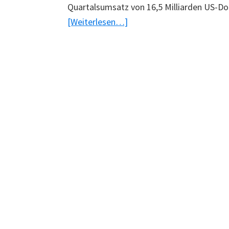
Quartalsumsatz von 16,5 Milliarden US-Dol
ÜberMicrosoft
[Weiterlesen…]
mit
weniger
Gewinn