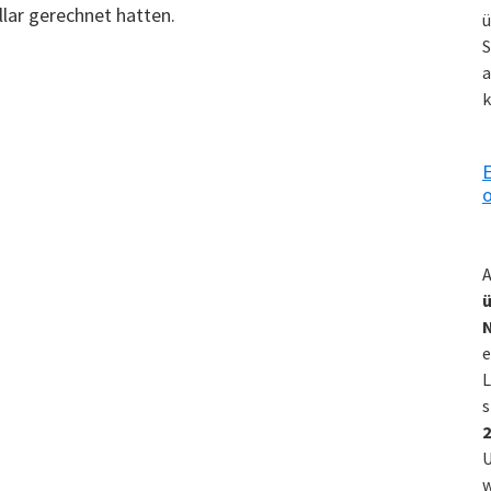
lar gerechnet hatten.
ü
S
a
k
E
o
A
ü
e
L
s
2
U
w