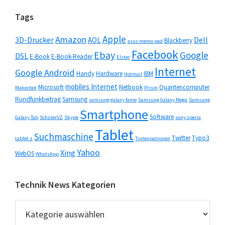
Seitenspalte
Tags
Apple
Amazon
3D-Drucker
Dell
AOL
Blackberry
asus memo pad
Facebook
Ebay
Google
DSL
E-Book
E-Book-Reader
Elster
Internet
Google Android
Handy
Hardware
IBM
Hotmail
mobiles Internet
Microsoft
Netbook
Quantencomputer
Makerbot
Prism
Rundfunkbeitrag
Samsung
samsung galaxy fame
Samsung Galaxy Mega
Samsung
Smartphone
Software
Galaxy Tab
SchülerVZ
Skype
sony xperia
Tablet
Suchmaschine
Twitter
Typo3
tablet z
Tintenpatronen
Yahoo
Xing
WebOS
WhatsApp
Technik News Kategorien
Technik
News