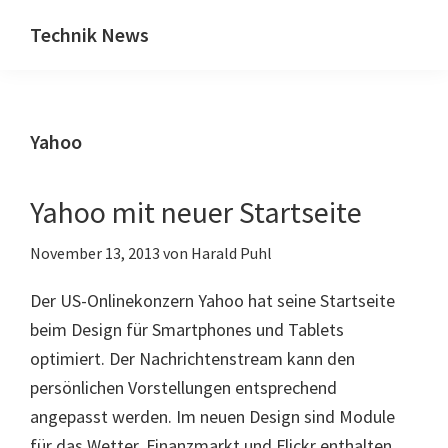
Zum
Zur
Technik News
Inhalt
Seitenspalte
Das
springen
springen
Blog
zu
Yahoo
IT,
Mobilfunk
&
Yahoo mit neuer Startseite
Internet
November 13, 2013
von
Harald Puhl
Der US-Onlinekonzern Yahoo hat seine Startseite
beim Design für Smartphones und Tablets
optimiert. Der Nachrichtenstream kann den
persönlichen Vorstellungen entsprechend
angepasst werden. Im neuen Design sind Module
für das Wetter, Finanzmarkt und Flickr enthalten.