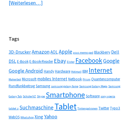
ÜberAmazon
[Weiterlesen…]
verbucht
geringeren
Gewinn
Seitenspalte
Tags
Apple
Amazon
3D-Drucker
Dell
AOL
Blackberry
asus memo pad
Facebook
Ebay
Google
DSL
E-Book
E-Book-Reader
Elster
Internet
Google Android
Handy
Hardware
IBM
Hotmail
mobiles Internet
Microsoft
Netbook
Quantencomputer
Makerbot
Prism
Rundfunkbeitrag
Samsung
samsung galaxy fame
Samsung Galaxy Mega
Samsung
Smartphone
Software
Galaxy Tab
SchülerVZ
Skype
sony xperia
Tablet
Suchmaschine
Twitter
Typo3
tablet z
Tintenpatronen
Yahoo
Xing
WebOS
WhatsApp