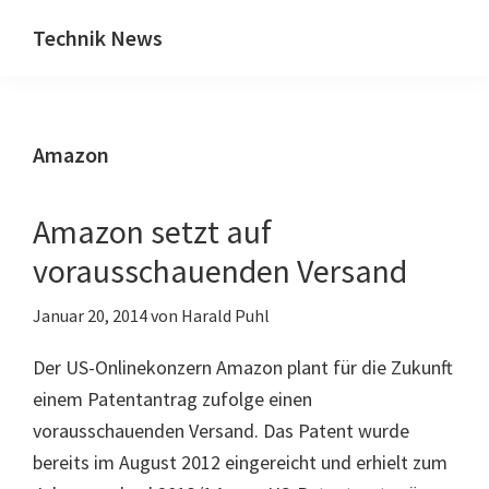
Zum
Zur
Technik News
Inhalt
Seitenspalte
Das
springen
springen
Blog
zu
Amazon
IT,
Mobilfunk
&
Amazon setzt auf
Internet
vorausschauenden Versand
Januar 20, 2014
von
Harald Puhl
Der US-Onlinekonzern Amazon plant für die Zukunft
einem Patentantrag zufolge einen
vorausschauenden Versand. Das Patent wurde
bereits im August 2012 eingereicht und erhielt zum