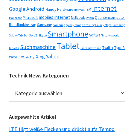
Internet
Google Android
Handy
Hardware
IBM
Hotmail
mobiles Internet
Microsoft
Netbook
Quantencomputer
Makerbot
Prism
Rundfunkbeitrag
Samsung
samsung galaxy fame
Samsung Galaxy Mega
Samsung
Smartphone
Software
Galaxy Tab
SchülerVZ
Skype
sony xperia
Tablet
Suchmaschine
Twitter
Typo3
tablet z
Tintenpatronen
Yahoo
Xing
WebOS
WhatsApp
Technik News Kategorien
Technik
News
Kategorien
Ausgewählte Artikel
LTE tilgt weiße Flecken und drückt aufs Tempo