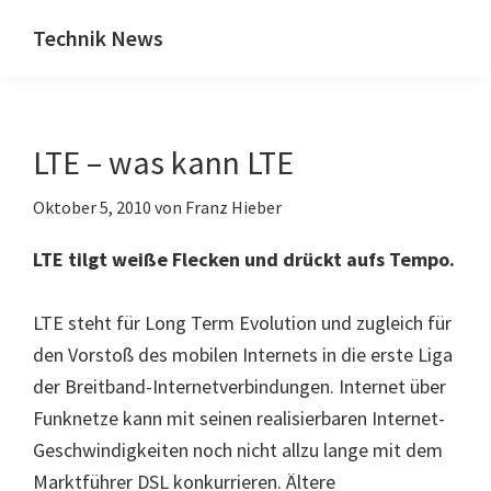
Zum
Zur
Technik News
Inhalt
Seitenspalte
Das
springen
springen
Blog
zu
LTE – was kann LTE
IT,
Mobilfunk
Oktober 5, 2010
von
Franz Hieber
&
Internet
LTE tilgt weiße Flecken und drückt aufs Tempo.
LTE steht für Long Term Evolution und zugleich für
den Vorstoß des mobilen Internets in die erste Liga
der Breitband-Internetverbindungen. Internet über
Funknetze kann mit seinen realisierbaren Internet-
Geschwindigkeiten noch nicht allzu lange mit dem
Marktführer DSL konkurrieren. Ältere