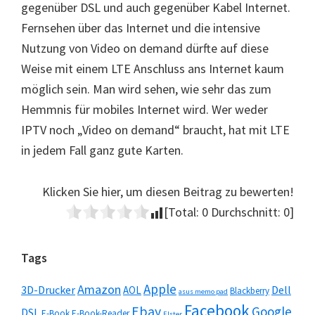
gegenüber DSL und auch gegenüber Kabel Internet.
Fernsehen über das Internet und die intensive
Nutzung von Video on demand dürfte auf diese
Weise mit einem LTE Anschluss ans Internet kaum
möglich sein. Man wird sehen, wie sehr das zum
Hemmnis für mobiles Internet wird. Wer weder
IPTV noch „Video on demand“ braucht, hat mit LTE
in jedem Fall ganz gute Karten.
Klicken Sie hier, um diesen Beitrag zu bewerten!
[Total:
0
Durchschnitt:
0
]
Seitenspalte
Tags
Apple
Amazon
3D-Drucker
Dell
AOL
Blackberry
asus memo pad
Facebook
Ebay
Google
DSL
E-Book
E-Book-Reader
Elster