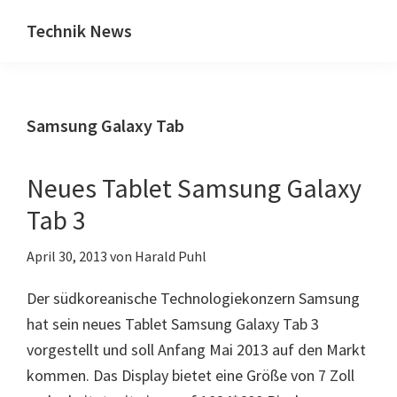
Zum
Zur
Technik News
Inhalt
Seitenspalte
Das
springen
springen
Blog
zu
Samsung Galaxy Tab
IT,
Mobilfunk
&
Neues Tablet Samsung Galaxy
Internet
Tab 3
April 30, 2013
von
Harald Puhl
Der südkoreanische Technologiekonzern Samsung
hat sein neues Tablet Samsung Galaxy Tab 3
vorgestellt und soll Anfang Mai 2013 auf den Markt
kommen. Das Display bietet eine Größe von 7 Zoll