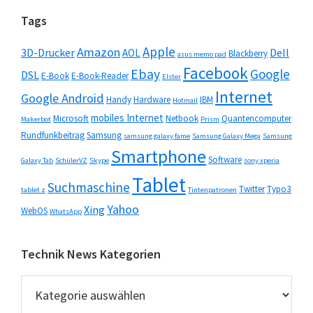
Tab
Seitenspalte
Tags
3
Apple
Amazon
3D-Drucker
Dell
AOL
Blackberry
asus memo pad
Facebook
Ebay
Google
DSL
E-Book
E-Book-Reader
Elster
Internet
Google Android
Handy
Hardware
IBM
Hotmail
mobiles Internet
Microsoft
Netbook
Quantencomputer
Makerbot
Prism
Rundfunkbeitrag
Samsung
samsung galaxy fame
Samsung Galaxy Mega
Samsung
Smartphone
Software
Galaxy Tab
SchülerVZ
Skype
sony xperia
Tablet
Suchmaschine
Twitter
Typo3
tablet z
Tintenpatronen
Yahoo
Xing
WebOS
WhatsApp
Technik News Kategorien
Technik
News