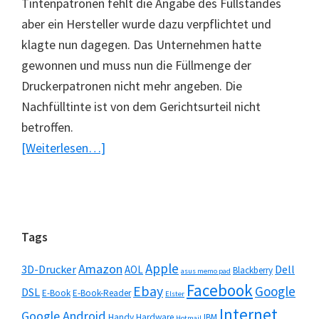
Tintenpatronen fehlt die Angabe des Füllstandes
aber ein Hersteller wurde dazu verpflichtet und
klagte nun dagegen. Das Unternehmen hatte
gewonnen und muss nun die Füllmenge der
Druckerpatronen nicht mehr angeben. Die
Nachfülltinte ist von dem Gerichtsurteil nicht
betroffen.
ÜberUrteil
[Weiterlesen…]
–
Füllstand
auf
Tintenpatronen
Seitenspalte
Tags
keine
Apple
Amazon
3D-Drucker
Dell
Pflicht
AOL
Blackberry
asus memo pad
Facebook
Ebay
Google
DSL
E-Book
E-Book-Reader
Elster
Internet
Google Android
Handy
Hardware
IBM
Hotmail