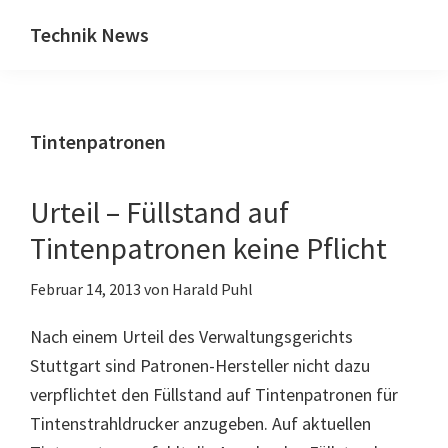
Zum
Zur
Technik News
Inhalt
Seitenspalte
Das
springen
springen
Blog
zu
Tintenpatronen
IT,
Mobilfunk
&
Urteil – Füllstand auf
Internet
Tintenpatronen keine Pflicht
Februar 14, 2013
von
Harald Puhl
Nach einem Urteil des Verwaltungsgerichts
Stuttgart sind Patronen-Hersteller nicht dazu
verpflichtet den Füllstand auf Tintenpatronen für
Tintenstrahldrucker anzugeben. Auf aktuellen