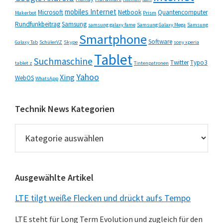
mobiles Internet
Microsoft
Netbook
Quantencomputer
Makerbot
Prism
Rundfunkbeitrag
Samsung
samsung galaxy fame
Samsung Galaxy Mega
Samsung
Smartphone
Software
Galaxy Tab
SchülerVZ
Skype
sony xperia
Tablet
Suchmaschine
Twitter
Typo3
tablet z
Tintenpatronen
Yahoo
Xing
WebOS
WhatsApp
Technik News Kategorien
Technik
News
Kategorien
Ausgewählte Artikel
LTE tilgt weiße Flecken und drückt aufs Tempo
LTE steht für Long Term Evolution und zugleich für den