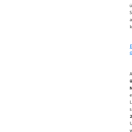
ü
S
a
k
E
o
A
ü
e
L
s
2
U
w