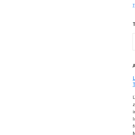
T
T
K
L
L
z
i
I
f
M