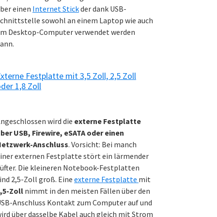
ber einen
Internet Stick
der dank USB-
chnittstelle sowohl an einem Laptop wie auch
m Desktop-Computer verwendet werden
ann.
xterne Festplatte mit 3,5 Zoll, 2,5 Zoll
der 1,8 Zoll
ngeschlossen wird die
externe Festplatte
ber USB, Firewire, eSATA oder einen
Netzwerk-Anschluss
. Vorsicht: Bei manch
iner externen Festplatte stört ein lärmender
üfter. Die kleineren Notebook-Festplatten
ind 2,5-Zoll groß. Eine
externe Festplatte
mit
,5-Zoll
nimmt in den meisten Fällen über den
SB-Anschluss Kontakt zum Computer auf und
ird über dasselbe Kabel auch gleich mit Strom