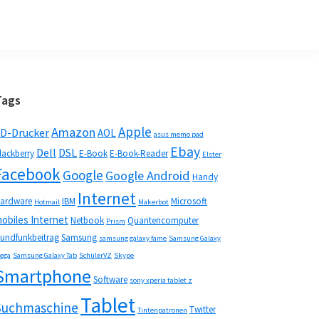
Seitenspalte
Tags
Apple
Amazon
D-Drucker
AOL
asus memo pad
Ebay
Dell
DSL
lackberry
E-Book
E-Book-Reader
Elster
Facebook
Google
Google Android
Handy
Internet
ardware
IBM
Microsoft
Hotmail
Makerbot
obiles Internet
Netbook
Quantencomputer
Prism
undfunkbeitrag
Samsung
samsung galaxy fame
Samsung Galaxy
ega
Samsung Galaxy Tab
SchülerVZ
Skype
Smartphone
Software
sony xperia tablet z
Tablet
Suchmaschine
Twitter
Tintenpatronen