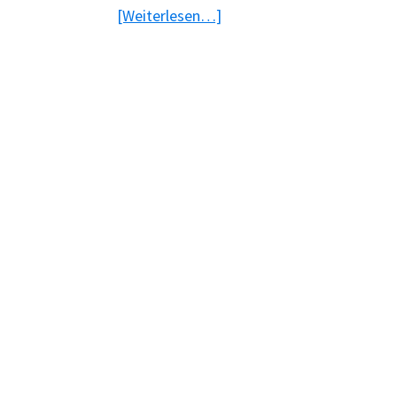
ÜberSony
[Weiterlesen…]
Xperia
Tablet
Z
vorgestellt