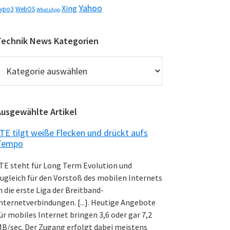
Yahoo
Xing
ypo3
WebOS
WhatsApp
Technik News Kategorien
echnik
News
ategorien
Ausgewählte Artikel
TE tilgt weiße Flecken und drückt aufs
Tempo
TE steht für Long Term Evolution und
ugleich für den Vorstoß des mobilen Internets
n die erste Liga der Breitband-
nternetverbindungen. [...]. Heutige Angebote
ür mobiles Internet bringen 3,6 oder gar 7,2
B/sec. Der Zugang erfolgt dabei meistens