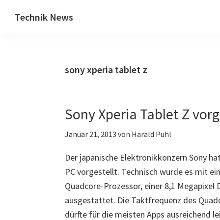
Zum
Zur
Technik News
Inhalt
Seitenspalte
Das
springen
springen
Blog
zu
sony xperia tablet z
IT,
Mobilfunk
&
Sony Xperia Tablet Z vorg
Internet
Januar 21, 2013
von
Harald Puhl
Der japanische Elektronikkonzern Sony hat
PC vorgestellt. Technisch wurde es mit ei
Quadcore-Prozessor, einer 8,1 Megapixel
ausgestattet. Die Taktfrequenz des Quadc
dürfte für die meisten Apps ausreichend le