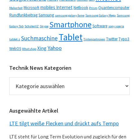
mobiles Internet
Microsoft
Netbook
Quantencomputer
Makerbot
Prism
Rundfunkbeitrag
Samsung
samsung galaxy fame
Samsung Galaxy Mega
Samsung
Smartphone
Software
Galaxy Tab
SchülerVZ
Skype
sony xperia
Tablet
Suchmaschine
Twitter
Typo3
tablet z
Tintenpatronen
Yahoo
Xing
WebOS
WhatsApp
Technik News Kategorien
Technik
News
Kategorien
Ausgewählte Artikel
LTE tilgt weiße Flecken und drückt aufs Tempo
LTE steht für Long Term Evolution und zugleich für den