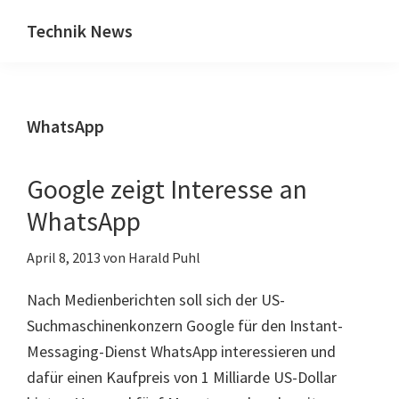
Zum
Zur
Technik News
Inhalt
Seitenspalte
Das
springen
springen
Blog
zu
WhatsApp
IT,
Mobilfunk
&
Google zeigt Interesse an
Internet
WhatsApp
April 8, 2013
von
Harald Puhl
Nach Medienberichten soll sich der US-
Suchmaschinenkonzern Google für den Instant-
Messaging-Dienst WhatsApp interessieren und
dafür einen Kaufpreis von 1 Milliarde US-Dollar