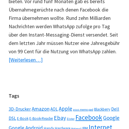
bieten. Vor rund fünf Monaten gab es bereits
Übernahmegerüchte nach denen Facebook die
Firma übernehmen wollte. Rund zehn Milliarden
Nachrichten werden WhatsApp zufolge pro Tag
über den Instant-Messaging-Dienst versendet. Seit
dem letzten Jahr müssen Nutzer eine Jahresgebühr
von 99 Cent für die Nutzung von WhatsApp zahlen.
ÜberGoogle
[Weiterlesen…]
zeigt
Interesse
an
WhatsApp
Seitenspalte
Tags
Apple
Amazon
3D-Drucker
Dell
AOL
Blackberry
asus memo pad
Facebook
Ebay
Google
DSL
E-Book
E-Book-Reader
Elster
Internet
Google Android
Handy
Hardware
IBM
Hotmail