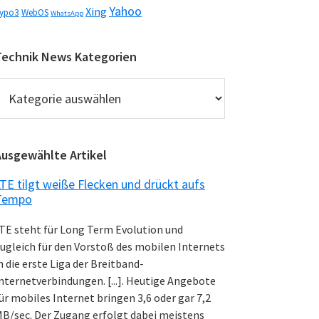
Yahoo
Xing
ypo3
WebOS
WhatsApp
Technik News Kategorien
echnik
News
ategorien
Ausgewählte Artikel
TE tilgt weiße Flecken und drückt aufs
Tempo
TE steht für Long Term Evolution und
ugleich für den Vorstoß des mobilen Internets
n die erste Liga der Breitband-
nternetverbindungen. [...]. Heutige Angebote
ür mobiles Internet bringen 3,6 oder gar 7,2
B/sec. Der Zugang erfolgt dabei meistens