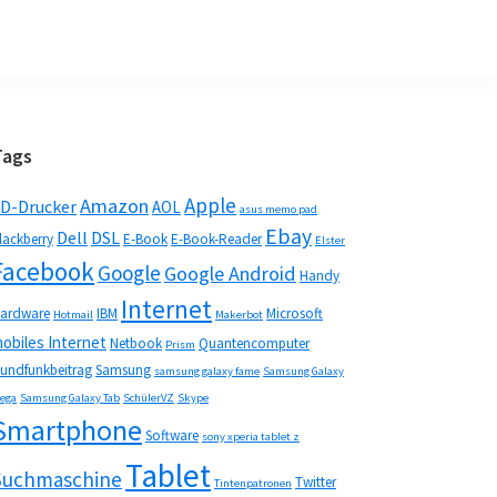
Seitenspalte
Tags
Apple
Amazon
D-Drucker
AOL
asus memo pad
Ebay
Dell
DSL
lackberry
E-Book
E-Book-Reader
Elster
Facebook
Google
Google Android
Handy
Internet
ardware
IBM
Microsoft
Hotmail
Makerbot
obiles Internet
Netbook
Quantencomputer
Prism
undfunkbeitrag
Samsung
samsung galaxy fame
Samsung Galaxy
ega
Samsung Galaxy Tab
SchülerVZ
Skype
Smartphone
Software
sony xperia tablet z
Tablet
Suchmaschine
Twitter
Tintenpatronen