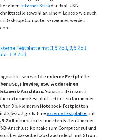
ber einen
Internet Stick
der dank USB-
chnittstelle sowohl an einem Laptop wie auch
m Desktop-Computer verwendet werden
ann.
xterne Festplatte mit 3,5 Zoll, 2,5 Zoll
der 1,8 Zoll
ngeschlossen wird die
externe Festplatte
ber USB, Firewire, eSATA oder einen
Netzwerk-Anschluss
. Vorsicht: Bei manch
iner externen Festplatte stört ein lärmender
üfter. Die kleineren Notebook-Festplatten
ind 2,5-Zoll groß. Eine
externe Festplatte
mit
,5-Zoll
nimmt in den meisten Fällen über den
SB-Anschluss Kontakt zum Computer auf und
ird über dasselbe Kabel auch gleich mit Strom