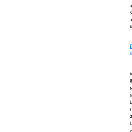
ü
S
a
k
E
o
A
ü
e
L
s
2
U
w