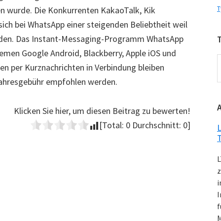
sen wurde. Die Konkurrenten KakaoTalk, Kik
T
ich bei WhatsApp einer steigenden Beliebtheit weil
rden. Das Instant-Messaging-Programm WhatsApp
temen Google Android, Blackberry, Apple iOS und
T
en per Kurznachrichten in Verbindung bleiben
ahresgebühr empfohlen werden.
K
Klicken Sie hier, um diesen Beitrag zu bewerten!
[Total:
0
Durchschnitt:
0
]
L
L
z
i
I
f
M