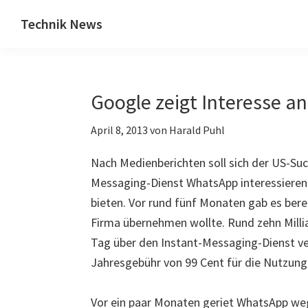
Zum
Zur
Technik News
Inhalt
Seitenspalte
Das
springen
springen
Blog
zu
Google zeigt Interesse 
IT,
Mobilfunk
April 8, 2013
von
Harald Puhl
&
Internet
Nach Medienberichten soll sich der US-Su
Messaging-Dienst WhatsApp interessieren u
bieten. Vor rund fünf Monaten gab es be
Firma übernehmen wollte. Rund zehn Mill
Tag über den Instant-Messaging-Dienst ve
Jahresgebühr von 99 Cent für die Nutzung
Vor ein paar Monaten geriet WhatsApp wege