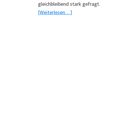
gleichbleibend stark gefragt.
ÜberSamsung
[Weiterlesen…]
verbucht
Gewinnsteigerung