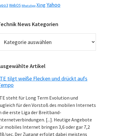
Yahoo
Xing
ypo3
WebOS
WhatsApp
Technik News Kategorien
echnik
News
ategorien
Ausgewählte Artikel
TE tilgt weiße Flecken und drückt aufs
Tempo
TE steht für Long Term Evolution und
ugleich für den Vorstoß des mobilen Internets
n die erste Liga der Breitband-
nternetverbindungen. [...]. Heutige Angebote
ür mobiles Internet bringen 3,6 oder gar 7,2
B/sec. Der Zugang erfolgt dabei meistens