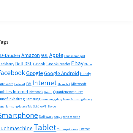
Seitenspalte
Tags
Apple
Amazon
D-Drucker
AOL
asus memo pad
Ebay
Dell
DSL
lackberry
E-Book
E-Book-Reader
Elster
Facebook
Google
Google Android
Handy
Internet
ardware
IBM
Microsoft
Hotmail
Makerbot
obiles Internet
Netbook
Quantencomputer
Prism
undfunkbeitrag
Samsung
samsung galaxy fame
Samsung Galaxy
ega
Samsung Galaxy Tab
SchülerVZ
Skype
Smartphone
Software
sony xperia tablet z
Tablet
Suchmaschine
Twitter
Tintenpatronen