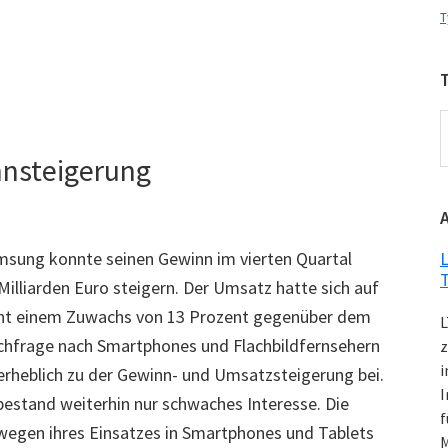
T
T
nsteigerung
K
msung konnte seinen Gewinn im vierten Quartal
L
illiarden Euro steigern. Der Umsatz hatte sich auf
icht einem Zuwachs von 13 Prozent gegenüber dem
L
achfrage nach Smartphones und Flachbildfernsehern
z
i
erheblich zu der Gewinn- und Umsatzsteigerung bei.
I
stand weiterhin nur schwaches Interesse. Die
f
egen ihres Einsatzes in Smartphones und Tablets
M