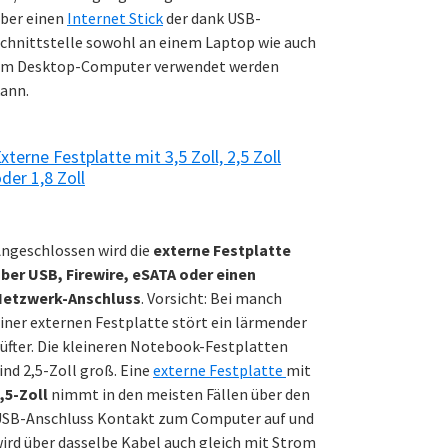
ber einen
Internet Stick
der dank USB-
chnittstelle sowohl an einem Laptop wie auch
m Desktop-Computer verwendet werden
ann.
xterne Festplatte mit 3,5 Zoll, 2,5 Zoll
der 1,8 Zoll
ngeschlossen wird die
externe Festplatte
ber USB, Firewire, eSATA oder einen
Netzwerk-Anschluss
. Vorsicht: Bei manch
iner externen Festplatte stört ein lärmender
üfter. Die kleineren Notebook-Festplatten
ind 2,5-Zoll groß. Eine
externe Festplatte
mit
,5-Zoll
nimmt in den meisten Fällen über den
SB-Anschluss Kontakt zum Computer auf und
ird über dasselbe Kabel auch gleich mit Strom