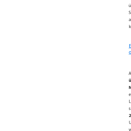
ü
S
a
k
E
o
A
ü
e
L
s
2
U
w