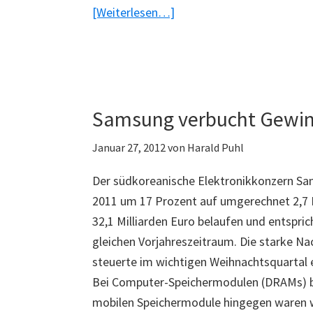
ÜberSamsung
[Weiterlesen…]
verbucht
hohen
Quartalsgewinn
Samsung verbucht Gewin
Januar 27, 2012
von
Harald Puhl
Der südkoreanische Elektronikkonzern Sa
2011 um 17 Prozent auf umgerechnet 2,7 M
32,1 Milliarden Euro belaufen und entspr
gleichen Vorjahreszeitraum. Die starke N
steuerte im wichtigen Weihnachtsquartal 
Bei Computer-Speichermodulen (DRAMs) be
mobilen Speichermodule hingegen waren w