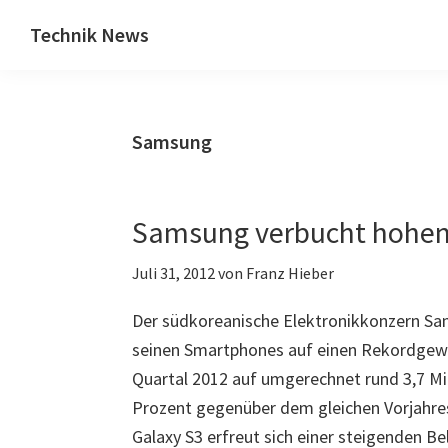
Zum
Zur
Technik News
Inhalt
Seitenspalte
Das
springen
springen
Blog
zu
Samsung
IT,
Mobilfunk
&
Samsung verbucht hohen
Internet
Juli 31, 2012
von
Franz Hieber
Der südkoreanische Elektronikkonzern Sa
seinen Smartphones auf einen Rekordgewin
Quartal 2012 auf umgerechnet rund 3,7 Mil
Prozent gegenüber dem gleichen Vorjahr
Galaxy S3 erfreut sich einer steigenden Be