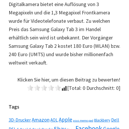
Digitalkamera bietet eine Auflösung von 3
Megapixeln und die 1,3 Megapixel Frontkamera
wurde für Videotelefonate verbaut. Zu welchen
Preis das Samsung Galaxy Tab 3 im Handel
erhältlich sein wird ist unbekannt. Der Vorgänger
Samsung Galaxy Tab 2 kostet 180 Euro (WLAN) bzw.
240 Euro (UMTS) und wurde bisher millionenfach
weltweit verkauft.
Klicken Sie hier, um diesen Beitrag zu bewerten!
[Total:
0
Durchschnitt:
0
]
Seitenspalte
Tags
Apple
Amazon
3D-Drucker
Dell
AOL
Blackberry
asus memo pad
Facebook
Ebay
Google