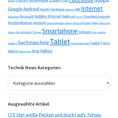
DSL
E-Book
E-Book-Reader
Elster
Internet
Google Android
Handy
Hardware
IBM
Hotmail
mobiles Internet
Microsoft
Netbook
Quantencomputer
Makerbot
Prism
Rundfunkbeitrag
Samsung
samsung galaxy fame
Samsung Galaxy Mega
Samsung
Smartphone
Software
Galaxy Tab
SchülerVZ
Skype
sony xperia
Tablet
Suchmaschine
Twitter
Typo3
tablet z
Tintenpatronen
Yahoo
Xing
WebOS
WhatsApp
Technik News Kategorien
Technik
News
Kategorien
Ausgewählte Artikel
LTE tilgt weiße Flecken und drückt aufs Tempo