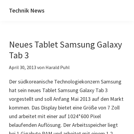
Zum
Zur
Technik News
Inhalt
Seitenspalte
Das
springen
springen
Blog
zu
Neues Tablet Samsung Galaxy
IT,
Mobilfunk
Tab 3
&
April 30, 2013
von
Harald Puhl
Internet
Der südkoreanische Technologiekonzern Samsung
hat sein neues Tablet Samsung Galaxy Tab 3
vorgestellt und soll Anfang Mai 2013 auf den Markt
kommen. Das Display bietet eine Größe von 7 Zoll
und arbeitet mit einer auf 1024*600 Pixel
belaufenden Auflösung. Der Arbeitsspeicher liegt
bei 1 Gigabyte RAM und arbeitet mit einem 1,2