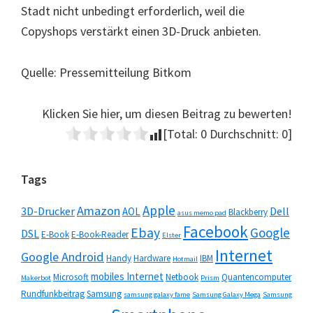
Stadt nicht unbedingt erforderlich, weil die
Copyshops verstärkt einen 3D-Druck anbieten.
Quelle: Pressemitteilung Bitkom
Klicken Sie hier, um diesen Beitrag zu bewerten!
[Total:
0
Durchschnitt:
0
]
Seitenspalte
Tags
Apple
Amazon
3D-Drucker
Dell
AOL
Blackberry
asus memo pad
Facebook
Ebay
Google
DSL
E-Book
E-Book-Reader
Elster
Internet
Google Android
Handy
Hardware
IBM
Hotmail
mobiles Internet
Microsoft
Netbook
Quantencomputer
Makerbot
Prism
Rundfunkbeitrag
Samsung
samsung galaxy fame
Samsung Galaxy Mega
Samsung