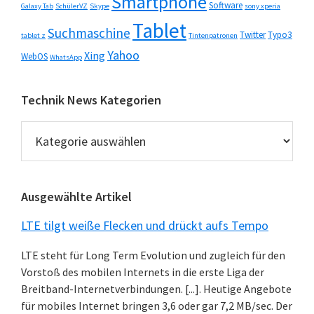
Smartphone
Software
Galaxy Tab
SchülerVZ
Skype
sony xperia
Tablet
Suchmaschine
Twitter
Typo3
tablet z
Tintenpatronen
Yahoo
Xing
WebOS
WhatsApp
Technik News Kategorien
Technik
News
Kategorien
Ausgewählte Artikel
LTE tilgt weiße Flecken und drückt aufs Tempo
LTE steht für Long Term Evolution und zugleich für den
Vorstoß des mobilen Internets in die erste Liga der
Breitband-Internetverbindungen. [...]. Heutige Angebote
für mobiles Internet bringen 3,6 oder gar 7,2 MB/sec. Der