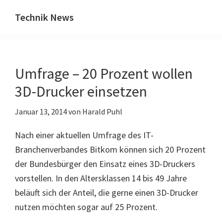
Zum
Zur
Technik News
Inhalt
Seitenspalte
Das
springen
springen
Blog
zu
Umfrage – 20 Prozent wollen
IT,
Mobilfunk
3D-Drucker einsetzen
&
Januar 13, 2014
von
Harald Puhl
Internet
Nach einer aktuellen Umfrage des IT-
Branchenverbandes Bitkom können sich 20 Prozent
der Bundesbürger den Einsatz eines 3D-Druckers
vorstellen. In den Altersklassen 14 bis 49 Jahre
beläuft sich der Anteil, die gerne einen 3D-Drucker
nutzen möchten sogar auf 25 Prozent.