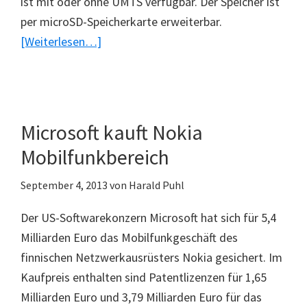
ist mit oder ohne UMTS verfügbar. Der Speicher ist
per microSD-Speicherkarte erweiterbar.
ÜberTechniSat
[Weiterlesen…]
TechniPads
mit
guten
Noten
Microsoft kauft Nokia
Mobilfunkbereich
September 4, 2013
von
Harald Puhl
Der US-Softwarekonzern Microsoft hat sich für 5,4
Milliarden Euro das Mobilfunkgeschäft des
finnischen Netzwerkausrüsters Nokia gesichert. Im
Kaufpreis enthalten sind Patentlizenzen für 1,65
Milliarden Euro und 3,79 Milliarden Euro für das