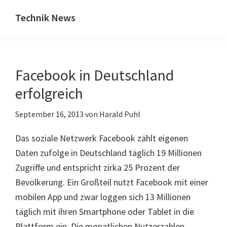
Zum
Zur
Technik News
Inhalt
Seitenspalte
Das
springen
springen
Blog
zu
Facebook in Deutschland
IT,
Mobilfunk
erfolgreich
&
September 16, 2013
von
Harald Puhl
Internet
Das soziale Netzwerk Facebook zählt eigenen
Daten zufolge in Deutschland täglich 19 Millionen
Zugriffe und entspricht zirka 25 Prozent der
Bevölkerung. Ein Großteil nutzt Facebook mit einer
mobilen App und zwar loggen sich 13 Millionen
täglich mit ihren Smartphone oder Tablet in die
Plattform ein. Die monatlichen Nutzerzahlen