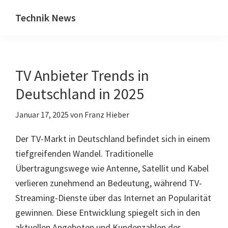
Zum
Zur
Technik News
Inhalt
Seitenspalte
Das
springen
springen
Blog
zu
TV Anbieter Trends in
IT,
Mobilfunk
Deutschland in 2025
&
Januar 17, 2025
von
Franz Hieber
Internet
Der TV-Markt in Deutschland befindet sich in einem
tiefgreifenden Wandel. Traditionelle
Übertragungswege wie Antenne, Satellit und Kabel
verlieren zunehmend an Bedeutung, während TV-
Streaming-Dienste über das Internet an Popularität
gewinnen. Diese Entwicklung spiegelt sich in den
aktuellen Angeboten und Kundenzahlen der