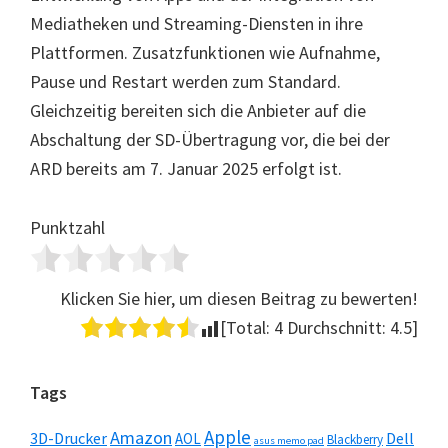
Mediatheken und Streaming-Diensten in ihre
Plattformen. Zusatzfunktionen wie Aufnahme,
Pause und Restart werden zum Standard.
Gleichzeitig bereiten sich die Anbieter auf die
Abschaltung der SD-Übertragung vor, die bei der
ARD bereits am 7. Januar 2025 erfolgt ist.
Punktzahl
Klicken Sie hier, um diesen Beitrag zu bewerten!
[Total:
4
Durchschnitt:
4.5
]
Seitenspalte
Tags
Apple
Amazon
3D-Drucker
Dell
AOL
Blackberry
asus memo pad