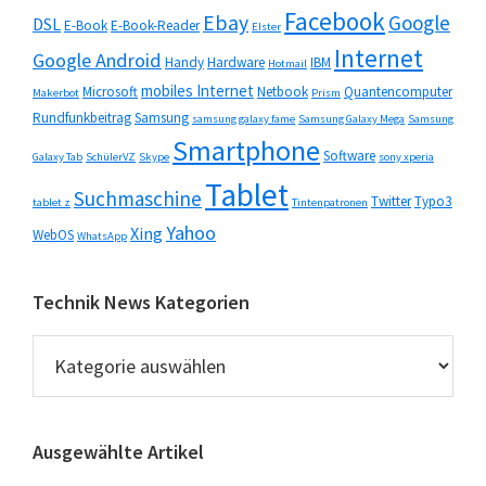
Facebook
Ebay
Google
DSL
E-Book
E-Book-Reader
Elster
Internet
Google Android
Handy
Hardware
IBM
Hotmail
mobiles Internet
Microsoft
Netbook
Quantencomputer
Makerbot
Prism
Rundfunkbeitrag
Samsung
samsung galaxy fame
Samsung Galaxy Mega
Samsung
Smartphone
Software
Galaxy Tab
SchülerVZ
Skype
sony xperia
Tablet
Suchmaschine
Twitter
Typo3
tablet z
Tintenpatronen
Yahoo
Xing
WebOS
WhatsApp
Technik News Kategorien
Technik
News
Kategorien
Ausgewählte Artikel