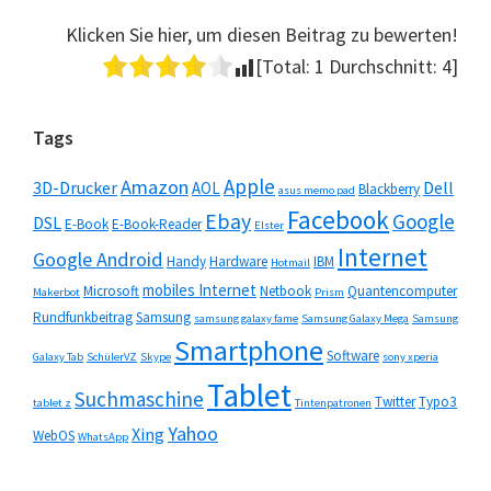
Klicken Sie hier, um diesen Beitrag zu bewerten!
[Total:
1
Durchschnitt:
4
]
Seitenspalte
Tags
Apple
Amazon
3D-Drucker
Dell
AOL
Blackberry
asus memo pad
Facebook
Ebay
Google
DSL
E-Book
E-Book-Reader
Elster
Internet
Google Android
Handy
Hardware
IBM
Hotmail
mobiles Internet
Microsoft
Netbook
Quantencomputer
Makerbot
Prism
Rundfunkbeitrag
Samsung
samsung galaxy fame
Samsung Galaxy Mega
Samsung
Smartphone
Software
Galaxy Tab
SchülerVZ
Skype
sony xperia
Tablet
Suchmaschine
Twitter
Typo3
tablet z
Tintenpatronen
Yahoo
Xing
WebOS
WhatsApp