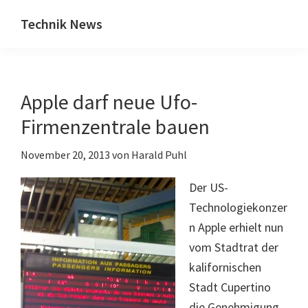
Zum
Zur
Technik News
Inhalt
Seitenspalte
Das
springen
springen
Blog
zu
Apple darf neue Ufo-
IT,
Mobilfunk
Firmenzentrale bauen
&
November 20, 2013
von
Harald Puhl
Internet
Der US-
Technologiekonzer
n Apple erhielt nun
vom Stadtrat der
kalifornischen
Stadt Cupertino
die Genehmigung