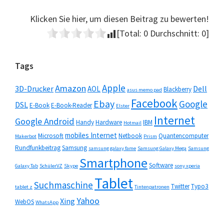
Klicken Sie hier, um diesen Beitrag zu bewerten!
[Total:
0
Durchschnitt:
0
]
Seitenspalte
Tags
Apple
Amazon
3D-Drucker
Dell
AOL
Blackberry
asus memo pad
Facebook
Ebay
Google
DSL
E-Book
E-Book-Reader
Elster
Internet
Google Android
Handy
Hardware
IBM
Hotmail
mobiles Internet
Microsoft
Netbook
Quantencomputer
Makerbot
Prism
Rundfunkbeitrag
Samsung
samsung galaxy fame
Samsung Galaxy Mega
Samsung
Smartphone
Software
Galaxy Tab
SchülerVZ
Skype
sony xperia
Tablet
Suchmaschine
Twitter
Typo3
tablet z
Tintenpatronen
Yahoo
Xing
WebOS
WhatsApp