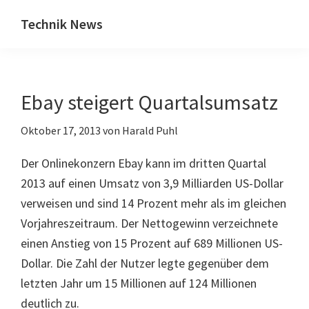
Zum
Zur
Technik News
Inhalt
Seitenspalte
Das
springen
springen
Blog
zu
Ebay steigert Quartalsumsatz
IT,
Mobilfunk
Oktober 17, 2013
von
Harald Puhl
&
Internet
Der Onlinekonzern Ebay kann im dritten Quartal
2013 auf einen Umsatz von 3,9 Milliarden US-Dollar
verweisen und sind 14 Prozent mehr als im gleichen
Vorjahreszeitraum. Der Nettogewinn verzeichnete
einen Anstieg von 15 Prozent auf 689 Millionen US-
Dollar. Die Zahl der Nutzer legte gegenüber dem
letzten Jahr um 15 Millionen auf 124 Millionen
deutlich zu.