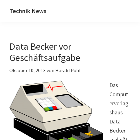
Zum
Zur
Technik News
Inhalt
Seitenspalte
Das
springen
springen
Blog
zu
Data Becker vor
IT,
Mobilfunk
Geschäftsaufgabe
&
Oktober 10, 2013
von
Harald Puhl
Internet
Das
Comput
erverlag
shaus
Data
Becker
schließt