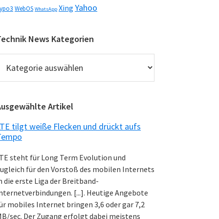
Yahoo
Xing
ypo3
WebOS
WhatsApp
Technik News Kategorien
echnik
News
ategorien
Ausgewählte Artikel
TE tilgt weiße Flecken und drückt aufs
Tempo
TE steht für Long Term Evolution und
ugleich für den Vorstoß des mobilen Internets
n die erste Liga der Breitband-
nternetverbindungen. [...]. Heutige Angebote
ür mobiles Internet bringen 3,6 oder gar 7,2
B/sec. Der Zugang erfolgt dabei meistens