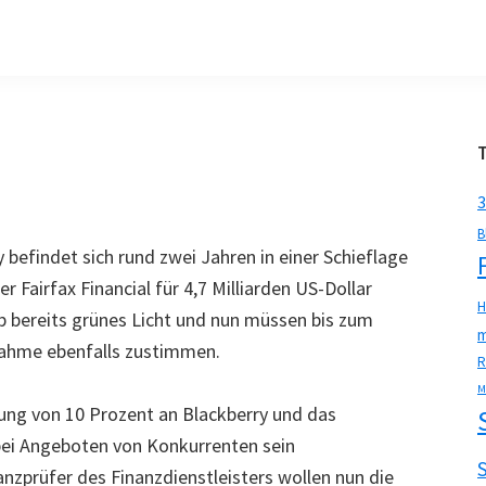
3
B
befindet sich rund zwei Jahren in einer Schieflage
 Fairfax Financial für 4,7 Milliarden US-Dollar
H
 bereits grünes Licht und nun müssen bis zum
m
nahme ebenfalls zustimmen.
R
M
ligung von 10 Prozent an Blackberry und das
bei Angeboten von Konkurrenten sein
nzprüfer des Finanzdienstleisters wollen nun die