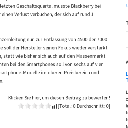
letzten Geschäftsquartal musste Blackberry bei
T
einen Verlust verbuchen, der sich auf rund 1
T
nzernleitung nun zur Entlassung von 4500 der 7000
 soll der Hersteller seinen Fokus wieder verstärkt
K
, statt wie bisher sich auch auf den Massenmarkt
nten bei den Smartphones soll von sechs auf vier
martphone-Modelle im oberen Preisbereich und
L
n.
L
Klicken Sie hier, um diesen Beitrag zu bewerten!
z
[Total:
0
Durchschnitt:
0
]
i
I
f
M