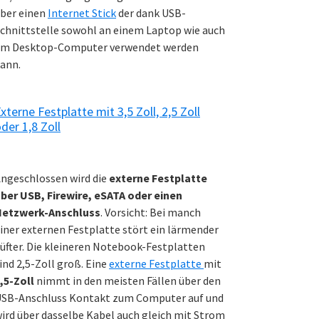
ber einen
Internet Stick
der dank USB-
chnittstelle sowohl an einem Laptop wie auch
m Desktop-Computer verwendet werden
ann.
xterne Festplatte mit 3,5 Zoll, 2,5 Zoll
der 1,8 Zoll
ngeschlossen wird die
externe Festplatte
ber USB, Firewire, eSATA oder einen
Netzwerk-Anschluss
. Vorsicht: Bei manch
iner externen Festplatte stört ein lärmender
üfter. Die kleineren Notebook-Festplatten
ind 2,5-Zoll groß. Eine
externe Festplatte
mit
,5-Zoll
nimmt in den meisten Fällen über den
SB-Anschluss Kontakt zum Computer auf und
ird über dasselbe Kabel auch gleich mit Strom