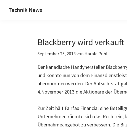
Zum
Zur
Technik News
Inhalt
Seitenspalte
Das
springen
springen
Blog
zu
Blackberry wird verkauft
IT,
Mobilfunk
September 25, 2013
von
Harald Puhl
&
Internet
Der kanadische Handyhersteller Blackberry 
und könnte nun von dem Finanzdienstleister
übernommen werden. Der Aufsichtsrat gab
4.November 2013 die Aktionäre der Über
Zur Zeit hält Fairfax Financial eine Betei
Unternehmen räumte sich das Recht ein, 
Übernahmeangebot zu verbessern. Die Bila