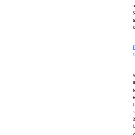
ü
S
a
k
E
o
A
ü
e
L
s
2
U
w