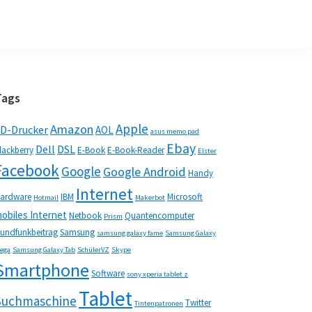
Seitenspalte
Tags
Apple
Amazon
D-Drucker
AOL
asus memo pad
Ebay
Dell
DSL
lackberry
E-Book
E-Book-Reader
Elster
Facebook
Google
Google Android
Handy
Internet
ardware
IBM
Microsoft
Hotmail
Makerbot
obiles Internet
Netbook
Quantencomputer
Prism
undfunkbeitrag
Samsung
samsung galaxy fame
Samsung Galaxy
ega
Samsung Galaxy Tab
SchülerVZ
Skype
Smartphone
Software
sony xperia tablet z
Tablet
Suchmaschine
Twitter
Tintenpatronen