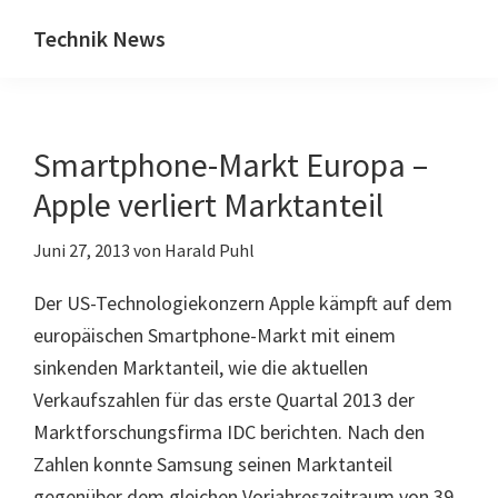
Zum
Zur
Technik News
Inhalt
Seitenspalte
Das
springen
springen
Blog
zu
Smartphone-Markt Europa –
IT,
Mobilfunk
Apple verliert Marktanteil
&
Juni 27, 2013
von
Harald Puhl
Internet
Der US-Technologiekonzern Apple kämpft auf dem
europäischen Smartphone-Markt mit einem
sinkenden Marktanteil, wie die aktuellen
Verkaufszahlen für das erste Quartal 2013 der
Marktforschungsfirma IDC berichten. Nach den
Zahlen konnte Samsung seinen Marktanteil
gegenüber dem gleichen Vorjahreszeitraum von 39