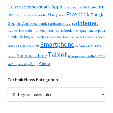
Apple
Amazon
3D-Drucker
Dell
AOL
Blackberry
asus memo pad
Facebook
Ebay
Google
DSL
E-Book
E-Book-Reader
Elster
Internet
Google Android
Handy
Hardware
IBM
Hotmail
mobiles Internet
Microsoft
Netbook
Quantencomputer
Makerbot
Prism
Rundfunkbeitrag
Samsung
samsung galaxy fame
Samsung Galaxy Mega
Samsung
Smartphone
Software
Galaxy Tab
SchülerVZ
Skype
sony xperia
Tablet
Suchmaschine
Twitter
Typo3
tablet z
Tintenpatronen
Yahoo
Xing
WebOS
WhatsApp
Technik News Kategorien
Technik
News
Kategorien