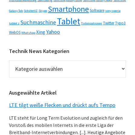
samsung galaxy fame
Samsung Galaxy Mega
Samsung
Smartphone
Software
Galaxy Tab
SchülerVZ
Skype
sony xperia
Tablet
Suchmaschine
Twitter
Typo3
tablet z
Tintenpatronen
Yahoo
Xing
WebOS
WhatsApp
Technik News Kategorien
Technik
News
Kategorien
Ausgewählte Artikel
LTE tilgt weiße Flecken und drückt aufs Tempo
LTE steht für Long Term Evolution und zugleich für den
Vorstoß des mobilen Internets in die erste Liga der
Breitband-Internetverbindungen. [...]. Heutige Angebote