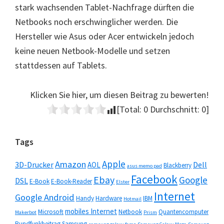
stark wachsenden Tablet-Nachfrage dürften die
Netbooks noch erschwinglicher werden. Die
Hersteller wie Asus oder Acer entwickeln jedoch
keine neuen Netbook-Modelle und setzen
stattdessen auf Tablets.
Klicken Sie hier, um diesen Beitrag zu bewerten!
[Total:
0
Durchschnitt:
0
]
Seitenspalte
Tags
Apple
Amazon
3D-Drucker
Dell
AOL
Blackberry
asus memo pad
Facebook
Ebay
Google
DSL
E-Book
E-Book-Reader
Elster
Internet
Google Android
Handy
Hardware
IBM
Hotmail
mobiles Internet
Microsoft
Netbook
Quantencomputer
Makerbot
Prism
Rundfunkbeitrag
Samsung