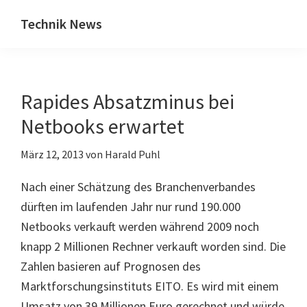
Zum
Zur
Technik News
Inhalt
Seitenspalte
Das
springen
springen
Blog
zu
Rapides Absatzminus bei
IT,
Mobilfunk
Netbooks erwartet
&
März 12, 2013
von
Harald Puhl
Internet
Nach einer Schätzung des Branchenverbandes
dürften im laufenden Jahr nur rund 190.000
Netbooks verkauft werden während 2009 noch
knapp 2 Millionen Rechner verkauft worden sind. Die
Zahlen basieren auf Prognosen des
Marktforschungsinstituts EITO. Es wird mit einem
Umsatz von 39 Millionen Euro gerechnet und würde