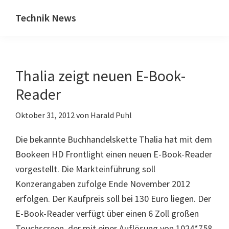
Zum
Zur
Technik News
Inhalt
Seitenspalte
Das
springen
springen
Blog
zu
Thalia zeigt neuen E-Book-
IT,
Mobilfunk
Reader
&
Oktober 31, 2012
von
Harald Puhl
Internet
Die bekannte Buchhandelskette Thalia hat mit dem
Bookeen HD Frontlight einen neuen E-Book-Reader
vorgestellt. Die Markteinführung soll
Konzerangaben zufolge Ende November 2012
erfolgen. Der Kaufpreis soll bei 130 Euro liegen. Der
E-Book-Reader verfügt über einen 6 Zoll großen
Touchscreen, der mit einer Auflösung von 1024*758