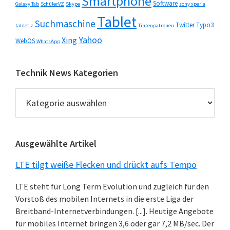
Smartphone
Software
Galaxy Tab
SchülerVZ
Skype
sony xperia
Tablet
Suchmaschine
Twitter
Typo3
tablet z
Tintenpatronen
Yahoo
Xing
WebOS
WhatsApp
Technik News Kategorien
Technik
News
Kategorien
Ausgewählte Artikel
LTE tilgt weiße Flecken und drückt aufs Tempo
LTE steht für Long Term Evolution und zugleich für den
Vorstoß des mobilen Internets in die erste Liga der
Breitband-Internetverbindungen. [...]. Heutige Angebote
für mobiles Internet bringen 3,6 oder gar 7,2 MB/sec. Der