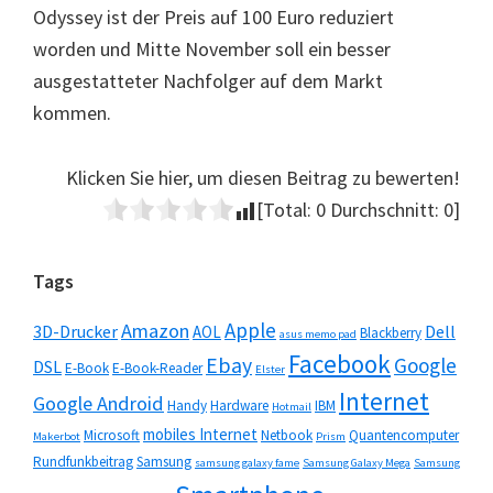
Odyssey ist der Preis auf 100 Euro reduziert
worden und Mitte November soll ein besser
ausgestatteter Nachfolger auf dem Markt
kommen.
Klicken Sie hier, um diesen Beitrag zu bewerten!
[Total:
0
Durchschnitt:
0
]
Seitenspalte
Tags
Apple
Amazon
3D-Drucker
Dell
AOL
Blackberry
asus memo pad
Facebook
Ebay
Google
DSL
E-Book
E-Book-Reader
Elster
Internet
Google Android
Handy
Hardware
IBM
Hotmail
mobiles Internet
Microsoft
Netbook
Quantencomputer
Makerbot
Prism
Rundfunkbeitrag
Samsung
samsung galaxy fame
Samsung Galaxy Mega
Samsung