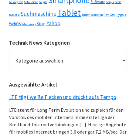
Smartphone
Software
Galaxy Tab
SchülerVZ
Skype
sony xperia
Tablet
Suchmaschine
Twitter
Typo3
tablet z
Tintenpatronen
Yahoo
Xing
WebOS
WhatsApp
Technik News Kategorien
Technik
News
Kategorien
Ausgewählte Artikel
LTE tilgt weiße Flecken und drückt aufs Tempo
LTE steht für Long Term Evolution und zugleich für den
Vorstoß des mobilen Internets in die erste Liga der
Breitband-Internetverbindungen. [...]. Heutige Angebote
für mobiles Internet bringen 3,6 oder gar 7,2 MB/sec. Der