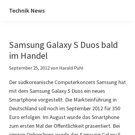
Zum
Zur
Technik News
Inhalt
Seitenspalte
Das
springen
springen
Blog
zu
Samsung Galaxy S Duos bald
IT,
Mobilfunk
im Handel
&
September 25, 2012
von
Harald Puhl
Internet
Der südkoreanische Computerkonzern Samsung hat
mit dem Samsung Galaxy S Duos ein neues
Smartphone vorgestellt. Die Markteinführung in
Deutschland soll noch im September 2012 für 350
Euro erfolgen. Im August wurde das Smartphone
zum ersten Mal der Öffentlichkeit präsentiert. Bei
einigen Onlineshops wurde das Samsung Galaxy S