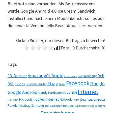
Bluetooth sind vorhanden. Als Betriebssystem
wurde Google Android 4.0 Ice Cream Sandwich
installiert und nach einem Medienbericht soll es auf
die neueste Version Jelly Bean aktualisiert werden.
Klicken Sie hier, um diesen Beitrag zu bewerten!
[Total:
0
Durchschnitt:
0
]
Seitenspalte
Tags
Apple
Amazon
3D-Drucker
Dell
AOL
Blackberry
asus memo pad
Facebook
Ebay
Google
DSL
E-Book
E-Book-Reader
Elster
Internet
Google Android
Handy
Hardware
IBM
Hotmail
mobiles Internet
Microsoft
Netbook
Quantencomputer
Makerbot
Prism
Rundfunkbeitrag
Samsung
samsung galaxy fame
Samsung Galaxy Mega
Samsung