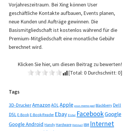
Vorjahreszeitraum. Bei Xing können User
geschäftliche Kontakte aufbauen, Events planen,
neue Kunden und Aufträge gewinnen. Die
Basismitgliedschaft ist kostenlos während für die
Premium-Mitgliedschaft eine monatliche Gebühr
berechnet wird.
Klicken Sie hier, um diesen Beitrag zu bewerten!
[Total:
0
Durchschnitt:
0
]
Seitenspalte
Tags
Apple
Amazon
3D-Drucker
Dell
AOL
Blackberry
asus memo pad
Facebook
Ebay
Google
DSL
E-Book
E-Book-Reader
Elster
Internet
Google Android
Handy
Hardware
IBM
Hotmail