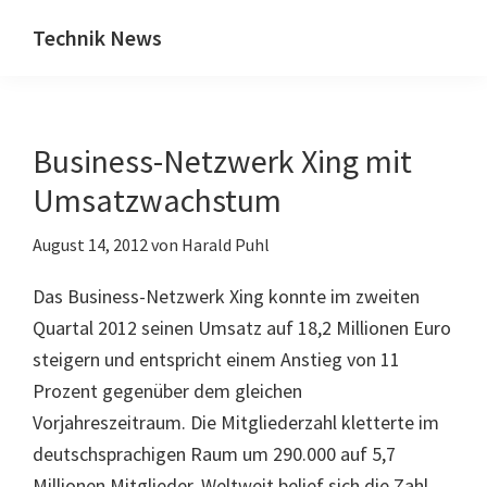
Zum
Zur
Technik News
Inhalt
Seitenspalte
Das
springen
springen
Blog
zu
Business-Netzwerk Xing mit
IT,
Mobilfunk
Umsatzwachstum
&
August 14, 2012
von
Harald Puhl
Internet
Das Business-Netzwerk Xing konnte im zweiten
Quartal 2012 seinen Umsatz auf 18,2 Millionen Euro
steigern und entspricht einem Anstieg von 11
Prozent gegenüber dem gleichen
Vorjahreszeitraum. Die Mitgliederzahl kletterte im
deutschsprachigen Raum um 290.000 auf 5,7
Millionen Mitglieder. Weltweit belief sich die Zahl