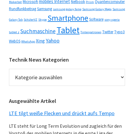
mobiles Internet
Microsoft
Netbook
Quantencomputer
Makerbot
Prism
Rundfunkbeitrag
Samsung
samsung galaxy fame
Samsung Galaxy Mega
Samsung
Smartphone
Software
Galaxy Tab
SchülerVZ
Skype
sony xperia
Tablet
Suchmaschine
Twitter
Typo3
tablet z
Tintenpatronen
Yahoo
Xing
WebOS
WhatsApp
Technik News Kategorien
Technik
News
Kategorien
Ausgewählte Artikel
LTE tilgt weiße Flecken und drückt aufs Tempo
LTE steht für Long Term Evolution und zugleich für den
Vorstoß des mobilen Internets in die erste Liga der