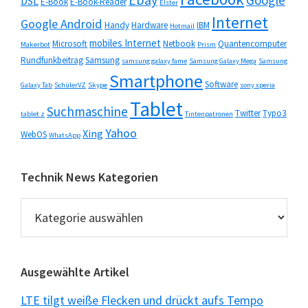
Ebay
Google
DSL
E-Book
E-Book-Reader
Elster
Internet
Google Android
Handy
Hardware
IBM
Hotmail
mobiles Internet
Microsoft
Netbook
Quantencomputer
Makerbot
Prism
Rundfunkbeitrag
Samsung
samsung galaxy fame
Samsung Galaxy Mega
Samsung
Smartphone
Software
Galaxy Tab
SchülerVZ
Skype
sony xperia
Tablet
Suchmaschine
Twitter
Typo3
tablet z
Tintenpatronen
Yahoo
Xing
WebOS
WhatsApp
Technik News Kategorien
Technik
News
Kategorien
Ausgewählte Artikel
LTE tilgt weiße Flecken und drückt aufs Tempo