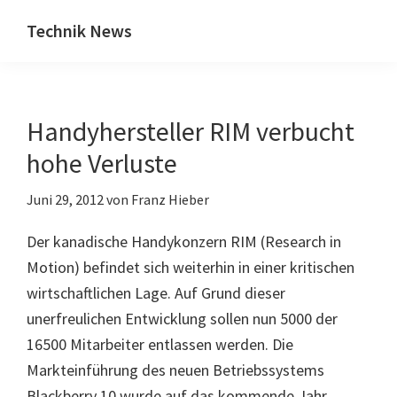
Zum
Zur
Technik News
Inhalt
Seitenspalte
Das
springen
springen
Blog
zu
Handyhersteller RIM verbucht
IT,
Mobilfunk
hohe Verluste
&
Juni 29, 2012
von
Franz Hieber
Internet
Der kanadische Handykonzern RIM (Research in
Motion) befindet sich weiterhin in einer kritischen
wirtschaftlichen Lage. Auf Grund dieser
unerfreulichen Entwicklung sollen nun 5000 der
16500 Mitarbeiter entlassen werden. Die
Markteinführung des neuen Betriebssystems
Blackberry 10 wurde auf das kommende Jahr