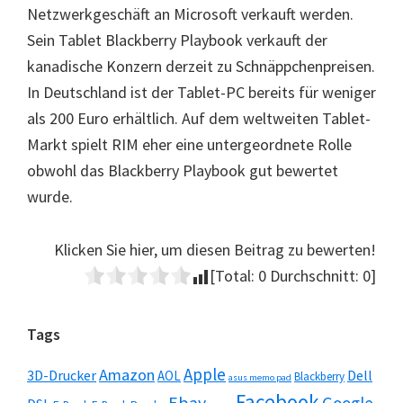
Netzwerkgeschäft an Microsoft verkauft werden.
Sein Tablet Blackberry Playbook verkauft der
kanadische Konzern derzeit zu Schnäppchenpreisen.
In Deutschland ist der Tablet-PC bereits für weniger
als 200 Euro erhältlich. Auf dem weltweiten Tablet-
Markt spielt RIM eher eine untergeordnete Rolle
obwohl das Blackberry Playbook gut bewertet
wurde.
Klicken Sie hier, um diesen Beitrag zu bewerten!
[Total:
0
Durchschnitt:
0
]
Seitenspalte
Tags
Apple
Amazon
3D-Drucker
Dell
AOL
Blackberry
asus memo pad
Facebook