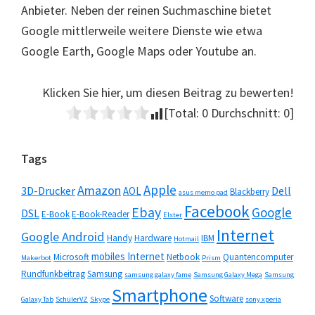
Anbieter. Neben der reinen Suchmaschine bietet
Google mittlerweile weitere Dienste wie etwa
Google Earth, Google Maps oder Youtube an.
Klicken Sie hier, um diesen Beitrag zu bewerten!
[Total:
0
Durchschnitt:
0
]
Seitenspalte
Tags
Apple
Amazon
3D-Drucker
Dell
AOL
Blackberry
asus memo pad
Facebook
Ebay
Google
DSL
E-Book
E-Book-Reader
Elster
Internet
Google Android
Handy
Hardware
IBM
Hotmail
mobiles Internet
Microsoft
Netbook
Quantencomputer
Makerbot
Prism
Rundfunkbeitrag
Samsung
samsung galaxy fame
Samsung Galaxy Mega
Samsung
Smartphone
Software
Galaxy Tab
SchülerVZ
Skype
sony xperia