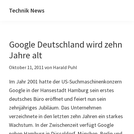
Zum
Zur
Technik News
Inhalt
Seitenspalte
Das
springen
springen
Blog
zu
Google Deutschland wird zehn
IT,
Mobilfunk
Jahre alt
&
Oktober 11, 2011
von
Harald Puhl
Internet
Im Jahr 2001 hatte der US-Suchmaschinenkonzern
Google in der Hansestadt Hamburg sein erstes
deutsches Büro eröffnet und feiert nun sein
zehnjähriges Jubiläum. Das Unternehmen
verzeichnete in den letzten zehn Jahren ein starkes
Wachstum. In der Zwischenzeit verfügt Google
neben Hamburg in Düsseldorf, München, Berlin und