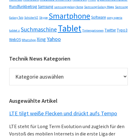
Rundfunkbeitrag
Samsung
samsung galaxy fame
Samsung Galaxy Mega
Samsung
Smartphone
Software
Galaxy Tab
SchülerVZ
Skype
sony xperia
Tablet
Suchmaschine
Twitter
Typo3
tablet z
Tintenpatronen
Yahoo
Xing
WebOS
WhatsApp
Technik News Kategorien
Technik
News
Kategorien
Ausgewählte Artikel
LTE tilgt weiße Flecken und drückt aufs Tempo
LTE steht für Long Term Evolution und zugleich für den
Vorstoß des mobilen Internets in die erste Liga der