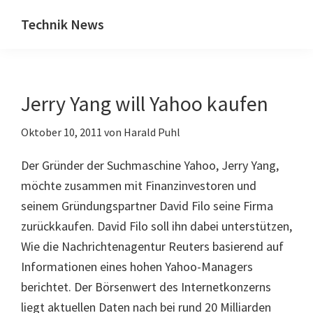
Zum
Zur
Technik News
Inhalt
Seitenspalte
Das
springen
springen
Blog
zu
Jerry Yang will Yahoo kaufen
IT,
Mobilfunk
Oktober 10, 2011
von
Harald Puhl
&
Internet
Der Gründer der Suchmaschine Yahoo, Jerry Yang,
möchte zusammen mit Finanzinvestoren und
seinem Gründungspartner David Filo seine Firma
zurückkaufen. David Filo soll ihn dabei unterstützen,
Wie die Nachrichtenagentur Reuters basierend auf
Informationen eines hohen Yahoo-Managers
berichtet. Der Börsenwert des Internetkonzerns
liegt aktuellen Daten nach bei rund 20 Milliarden