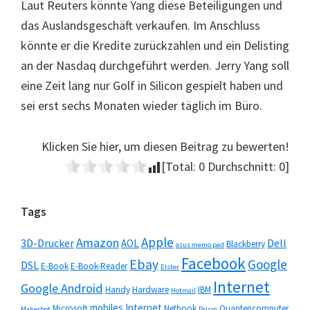
Laut Reuters könnte Yang diese Beteiligungen und
das Auslandsgeschäft verkaufen. Im Anschluss
könnte er die Kredite zurückzahlen und ein Delisting
an der Nasdaq durchgeführt werden. Jerry Yang soll
eine Zeit lang nur Golf in Silicon gespielt haben und
sei erst sechs Monaten wieder täglich im Büro.
Klicken Sie hier, um diesen Beitrag zu bewerten!
[Total:
0
Durchschnitt:
0
]
Seitenspalte
Tags
Apple
Amazon
3D-Drucker
Dell
AOL
Blackberry
asus memo pad
Facebook
Ebay
Google
DSL
E-Book
E-Book-Reader
Elster
Internet
Google Android
Handy
Hardware
IBM
Hotmail
mobiles Internet
Microsoft
Netbook
Quantencomputer
Makerbot
Prism