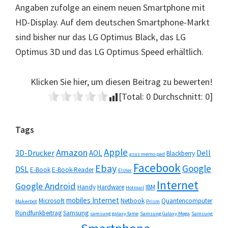
Angaben zufolge an einem neuen Smartphone mit
HD-Display. Auf dem deutschen Smartphone-Markt
sind bisher nur das LG Optimus Black, das LG
Optimus 3D und das LG Optimus Speed erhältlich.
Klicken Sie hier, um diesen Beitrag zu bewerten!
[Total:
0
Durchschnitt:
0
]
Seitenspalte
Tags
Apple
Amazon
3D-Drucker
Dell
AOL
Blackberry
asus memo pad
Facebook
Ebay
Google
DSL
E-Book
E-Book-Reader
Elster
Internet
Google Android
Handy
Hardware
IBM
Hotmail
mobiles Internet
Microsoft
Netbook
Quantencomputer
Makerbot
Prism
Rundfunkbeitrag
Samsung
samsung galaxy fame
Samsung Galaxy Mega
Samsung