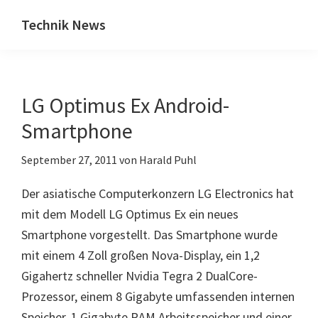
Zum
Zur
Technik News
Inhalt
Seitenspalte
Das
springen
springen
Blog
zu
LG Optimus Ex Android-
IT,
Mobilfunk
Smartphone
&
September 27, 2011
von
Harald Puhl
Internet
Der asiatische Computerkonzern LG Electronics hat
mit dem Modell LG Optimus Ex ein neues
Smartphone vorgestellt. Das Smartphone wurde
mit einem 4 Zoll großen Nova-Display, ein 1,2
Gigahertz schneller Nvidia Tegra 2 DualCore-
Prozessor, einem 8 Gigabyte umfassenden internen
Speicher, 1 Gigabyte RAM Arbeitsspeicher und einer