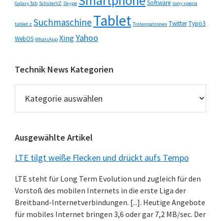
Smartphone
Software
Galaxy Tab
SchülerVZ
Skype
sony xperia
Tablet
Suchmaschine
Twitter
Typo3
tablet z
Tintenpatronen
Yahoo
Xing
WebOS
WhatsApp
Technik News Kategorien
Technik
News
Kategorien
Ausgewählte Artikel
LTE tilgt weiße Flecken und drückt aufs Tempo
LTE steht für Long Term Evolution und zugleich für den
Vorstoß des mobilen Internets in die erste Liga der
Breitband-Internetverbindungen. [...]. Heutige Angebote
für mobiles Internet bringen 3,6 oder gar 7,2 MB/sec. Der