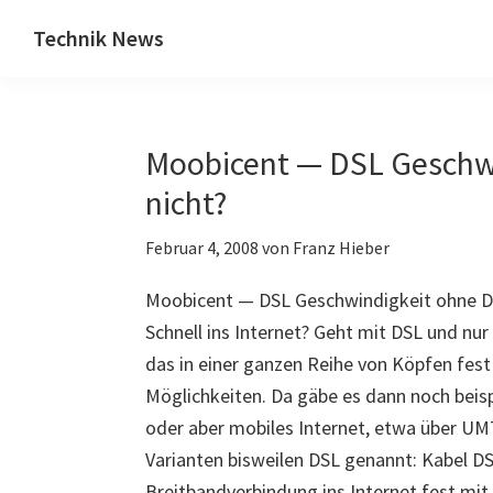
Zum
Zur
Technik News
Inhalt
Seitenspalte
Das
springen
springen
Blog
zu
Moobicent — DSL Geschwi
IT,
Mobilfunk
nicht?
&
Februar 4, 2008
von
Franz Hieber
Internet
Moobicent — DSL Geschwindigkeit ohne DS
Schnell ins Internet? Geht mit DSL und nu
das in einer ganzen Reihe von Köpfen fest 
Möglichkeiten. Da gäbe es dann noch beisp
oder aber mobiles Internet, etwa über UM
Varianten bisweilen DSL genannt: Kabel DS
Breitbandverbindung ins Internet fest mit