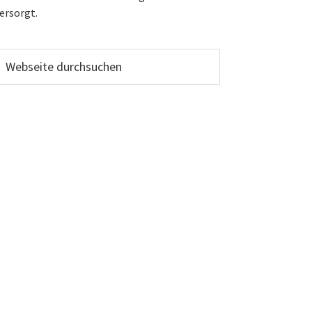
ersorgt.
ebseite
urchsuchen