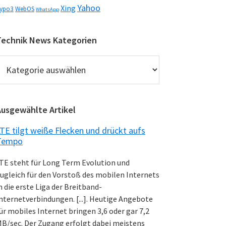
Yahoo
Xing
ypo3
WebOS
WhatsApp
Technik News Kategorien
echnik
News
ategorien
Ausgewählte Artikel
TE tilgt weiße Flecken und drückt aufs
Tempo
TE steht für Long Term Evolution und
ugleich für den Vorstoß des mobilen Internets
n die erste Liga der Breitband-
nternetverbindungen. [...]. Heutige Angebote
ür mobiles Internet bringen 3,6 oder gar 7,2
B/sec. Der Zugang erfolgt dabei meistens