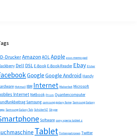
Seitenspalte
Tags
Apple
Amazon
D-Drucker
AOL
asus memo pad
Ebay
Dell
DSL
lackberry
E-Book
E-Book-Reader
Elster
Facebook
Google
Google Android
Handy
Internet
ardware
IBM
Microsoft
Hotmail
Makerbot
obiles Internet
Netbook
Quantencomputer
Prism
undfunkbeitrag
Samsung
samsung galaxy fame
Samsung Galaxy
ega
Samsung Galaxy Tab
SchülerVZ
Skype
Smartphone
Software
sony xperia tablet z
Tablet
Suchmaschine
Twitter
Tintenpatronen