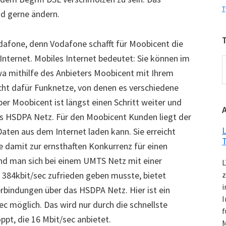
T
d gerne ändern.
dafone, denn Vodafone schafft für Moobicent die
nternet. Mobiles Internet bedeutet: Sie können im
T
twa mithilfe des Anbieters Moobicent mit Ihrem
K
ucht dafür Funknetze, von denen es verschiedene
r Moobicent ist längst einen Schritt weiter und
das HSDPA Netz. Für den Moobicent Kunden liegt der
L
 Daten aus dem Internet laden kann. Sie erreicht
 damit zur ernsthaften Konkurrenz für einen
nd man sich bei einem UMTS Netz mit einer
L
84kbit/sec zufrieden geben musste, bietet
z
i
rbindungen über das HSDPA Netz. Hier ist ein
I
c möglich. Das wird nur durch die schnellste
f
pt, die 16 Mbit/sec anbietet.
M