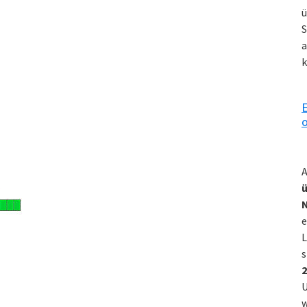
ü
S
a
k
E
o
A
ü
e
L
s
2
U
w