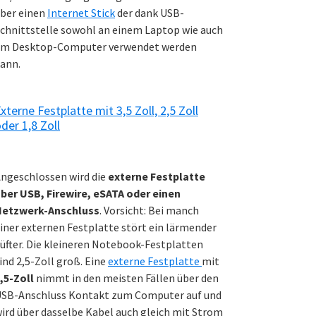
ber einen
Internet Stick
der dank USB-
chnittstelle sowohl an einem Laptop wie auch
m Desktop-Computer verwendet werden
ann.
xterne Festplatte mit 3,5 Zoll, 2,5 Zoll
der 1,8 Zoll
ngeschlossen wird die
externe Festplatte
ber USB, Firewire, eSATA oder einen
Netzwerk-Anschluss
. Vorsicht: Bei manch
iner externen Festplatte stört ein lärmender
üfter. Die kleineren Notebook-Festplatten
ind 2,5-Zoll groß. Eine
externe Festplatte
mit
,5-Zoll
nimmt in den meisten Fällen über den
SB-Anschluss Kontakt zum Computer auf und
ird über dasselbe Kabel auch gleich mit Strom