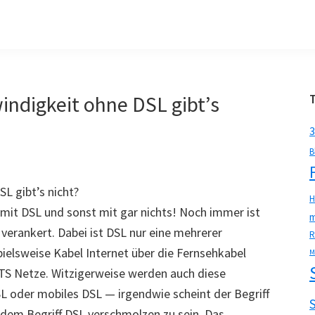
ndigkeit ohne DSL gibt’s
3
B
L gibt’s nicht?
H
r mit DSL und sonst mit gar nichts! Noch immer ist
m
verankert. Dabei ist DSL nur eine mehrerer
R
ielsweise Kabel Internet über die Fernsehkabel
M
TS Netze. Witzigerweise werden auch diese
L oder mobiles DSL — irgendwie scheint der Begriff
 dem Begriff DSL verschmolzen zu sein. Das